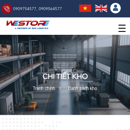
0909754577
,
0909564577
CHI TIẾT KHO
Tranh chính
Danh sách kho