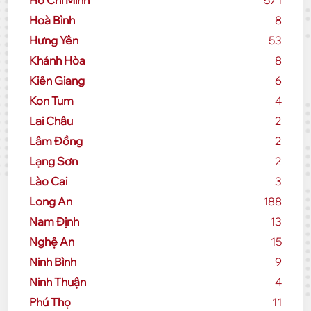
Hồ Chí Minh
571
Hoà Bình
8
Hưng Yên
53
Khánh Hòa
8
Kiên Giang
6
Kon Tum
4
Lai Châu
2
Lâm Đồng
2
Lạng Sơn
2
Lào Cai
3
Long An
188
Nam Định
13
Nghệ An
15
Ninh Bình
9
Ninh Thuận
4
Phú Thọ
11