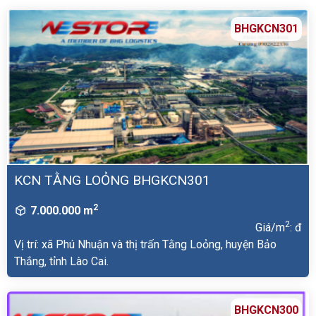
BHGKCN301
KCN TẰNG LOỎNG BHGKCN301
2
7.000.000 m
2
Giá/m
: đ
Vị trí: xã Phú Nhuận và thị trấn Tằng Loỏng, huyện Bảo
Thắng, tỉnh Lào Cai.
BHGKCN300