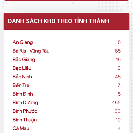
DANH SÁCH KHO THEO TỈNH THÀNH
An Giang
5
Bà Rịa - Vũng Tàu
85
Bắc Giang
15
Bạc Liêu
2
Bắc Ninh
45
Bến Tre
7
Bình Định
5
Bình Dương
456
Bình Phước
32
Bình Thuận
10
Cà Mau
4