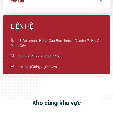
Yên Bái
5
LIÊN HỆ
5 D6 street, Hoan Cau Residence, District 7, Ho Chi
Minh City
0909754577 - 0909564577
contact@bhglogistic.vn
Kho cùng khu vực