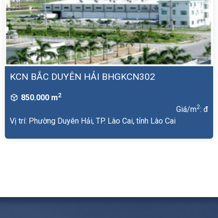
KCN BẮC DUYÊN HẢI BHGKCN302
2
850.000 m
2
Giá/m
: đ
Vị trí: Phường Duyên Hải, TP. Lào Cai, tỉnh Lào Cai