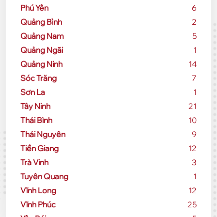
Phú Yên
6
Quảng Bình
2
Quảng Nam
5
Quảng Ngãi
1
Quảng Ninh
14
Sóc Trăng
7
Sơn La
1
Tây Ninh
21
Thái Bình
10
Thái Nguyên
9
Tiền Giang
12
Trà Vinh
3
Tuyên Quang
1
Vĩnh Long
12
Vĩnh Phúc
25