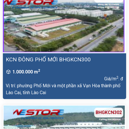
KCN ĐÔNG PHỐ MỚI BHGKCN300
2
1.000.000 m
2
Giá/m
: đ
Vị trí: phường Phố Mới và một phần xã Vạn Hòa thành phố
Lào Cai, tỉnh Lào Cai
BHGKCN302