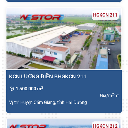
HGKCN 211
KCN LƯƠNG ĐIỀN BHGKCN 211
2
1.500.000 m
2
Giá/m
: đ
Vị trí: Huyện Cẩm Giàng, tỉnh Hải Dương
HGKCN 212