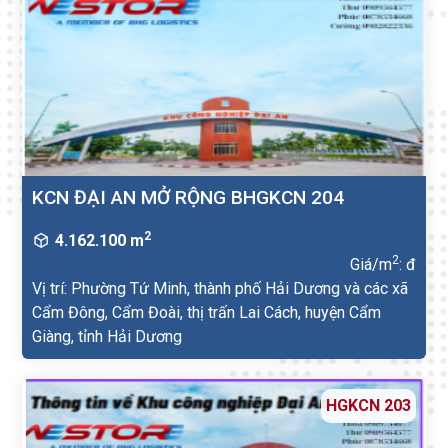
KCN ĐẠI AN MỞ RỘNG BHGKCN 204
2
4.162.100 m
2
Giá/m
: đ
Vị trí: Phường Tứ Minh, thành phố Hải Dương và các xã
Cẩm Đông, Cẩm Đoài, thị trấn Lai Cách, huyện Cẩm
Giàng, tỉnh Hải Dương
HGKCN 203