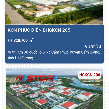
KCN PHÚC ĐIỀN BHGKCN 205
2
828.700 m
2
Giá/m
: đ
Vị trí: Km 38 quốc lộ 5, xã Cẩm Phúc, huyện Cẩm Giàng,
tỉnh Hải Dương
HGKCN 206