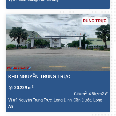
RUNG TRỰC
KHO NGUYỄN TRUNG TRỰC
2
30.239 m
2
Giá/m
: 4.5tr/m2 đ
Vị trí: Nguyễn Trung Trực, Long Định, Cần Đước, Long
An