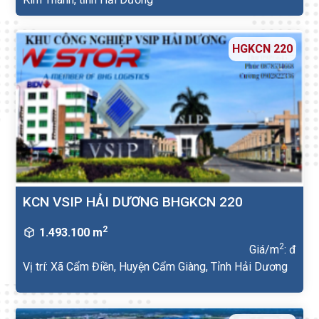
HGKCN 220
KCN VSIP HẢI DƯƠNG BHGKCN 220
2
1.493.100 m
2
Giá/m
: đ
Vị trí: Xã Cẩm Điền, Huyện Cẩm Giàng, Tỉnh Hải Dương