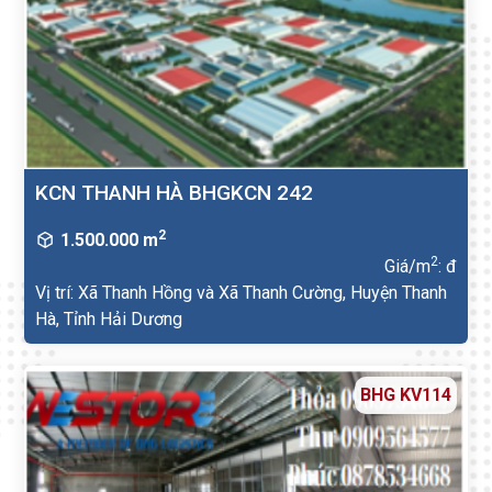
KCN THANH HÀ BHGKCN 242
2
1.500.000 m
2
Giá/m
: đ
Vị trí: Xã Thanh Hồng và Xã Thanh Cường, Huyện Thanh
Hà, Tỉnh Hải Dương
BHG KV114