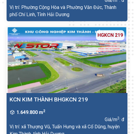
Giá/m
: đ
Vị trí: Phường Cộng Hòa và Phường Văn Đức, Thành
phố Chí Linh, Tỉnh Hải Dương
HGKCN 219
KCN KIM THÀNH BHGKCN 219
2
1.649.800 m
2
Giá/m
: đ
Vị trí: xã Thượng Vũ, Tuấn Hưng và xã Cổ Dũng, huyện
Kim Thành, tỉnh Hải Dương