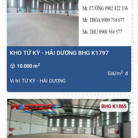
KHO TỨ KỲ - HẢI DƯƠNG BHG K1797
2
10.000 m
2
Giá/m
: đ
Vị trí: TỨ KỲ - HẢI DƯƠNG
BHG K1865