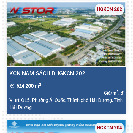
HGKCN 202
KCN NAM SÁCH BHGKCN 202
2
624.200 m
2
Giá/m
: đ
Vị trí: QL5, Phường Ái Quốc, Thành phố Hải Dương, Tỉnh
Hải Dương
HGKCN 204