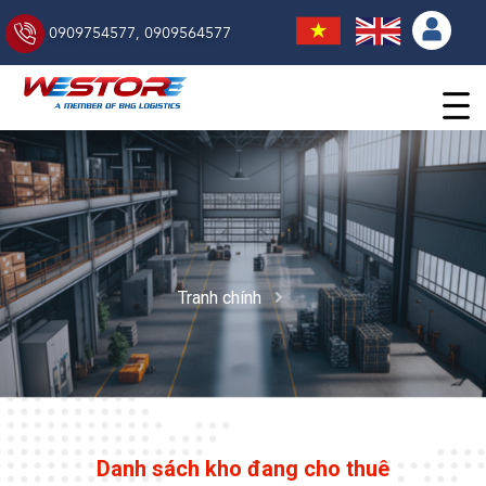
0909754577
,
0909564577
Tranh chính
Danh sách kho đang cho thuê