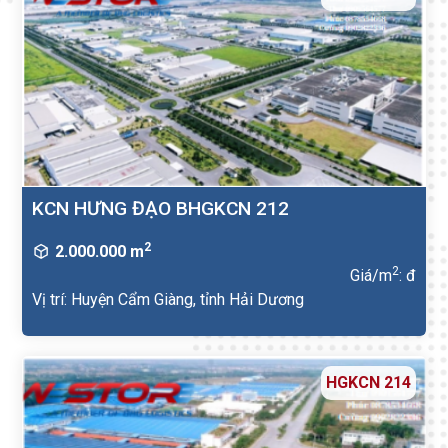
KCN HƯNG ĐẠO BHGKCN 212
2
2.000.000 m
2
Giá/m
: đ
Vị trí: Huyện Cẩm Giàng, tỉnh Hải Dương
HGKCN 214