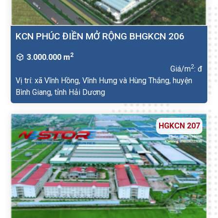
KCN PHÚC ĐIỀN MỞ RỘNG BHGKCN 206
2
3.000.000 m
2
Giá/m
: đ
Vị trí: xã Vĩnh Hồng, Vĩnh Hưng và Hùng Thắng, huyện
Bình Giang, tỉnh Hải Dương
HGKCN 207