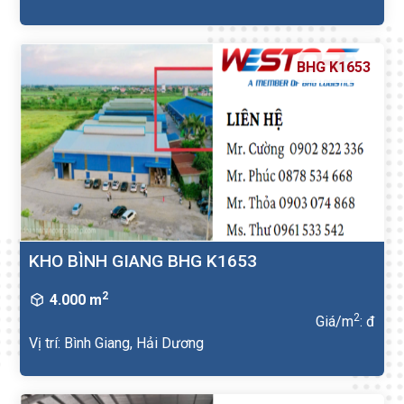
BHG K1653
KHO BÌNH GIANG BHG K1653
2
4.000 m
2
Giá/m
: đ
Vị trí: Bình Giang, Hải Dương