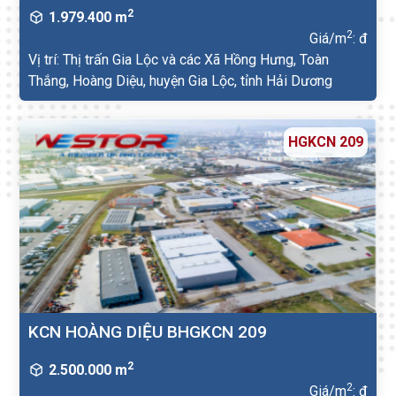
2
1.979.400 m
2
Giá/m
: đ
Vị trí: Thị trấn Gia Lộc và các Xã Hồng Hưng, Toàn
Thắng, Hoàng Diệu, huyện Gia Lộc, tỉnh Hải Dương
HGKCN 209
KCN HOÀNG DIỆU BHGKCN 209
2
2.500.000 m
2
Giá/m
: đ