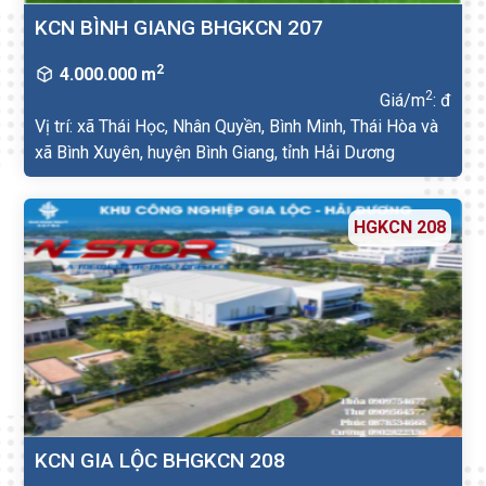
KCN BÌNH GIANG BHGKCN 207
2
4.000.000 m
2
Giá/m
: đ
Vị trí: xã Thái Học, Nhân Quyền, Bình Minh, Thái Hòa và
xã Bình Xuyên, huyện Bình Giang, tỉnh Hải Dương
HGKCN 208
KCN GIA LỘC BHGKCN 208