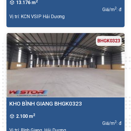
2
13.176 m
2
Giá/m
: đ
Vị trí: KCN VSIP Hải Dương
BHGK0323
KHO BÌNH GIANG BHGK0323
2
2.100 m
2
Giá/m
: đ
Vị trí: Bình Giang, Hải Dương