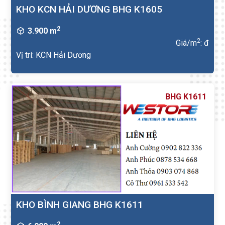
KHO KCN HẢI DƯƠNG BHG K1605
2
3.900 m
2
Giá/m
: đ
Vị trí: KCN Hải Dương
BHG K1611
KHO BÌNH GIANG BHG K1611
2