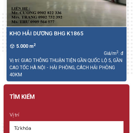
KHO HẢI DƯƠNG BHG K1865
2
5.000 m
2
Giá/m
: đ
Vị trí: GIAO THÔNG THUẬN TIỆN GẦN QUỐC LỘ 5, GẦN
CAO TỐC HÀ NỘI - HẢI PHÒNG, CÁCH HẢI PHÒNG
40KM
TÌM KIẾM
Vị trí