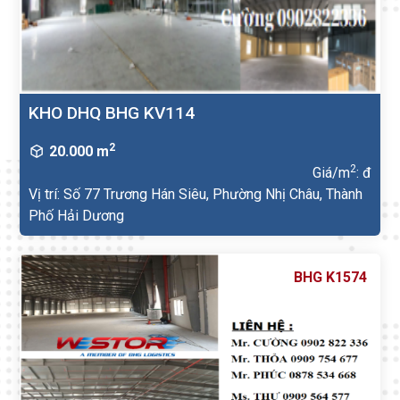
KHO DHQ BHG KV114
2
20.000 m
2
Giá/m
: đ
Vị trí: Số 77 Trương Hán Siêu, Phường Nhị Châu, Thành
Phố Hải Dương
BHG K1574