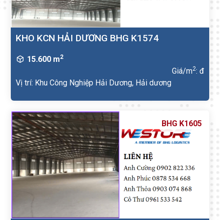
KHO KCN HẢI DƯƠNG BHG K1574
2
15.600 m
2
Giá/m
: đ
Vị trí: Khu Công Nghiệp Hải Dương, Hải dương
BHG K1605