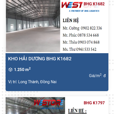
BHG K1682
KHO HẢI DƯƠNG BHG K1682
2
1.250 m
2
Giá/m
: đ
Vị trí: Long Thành, Đồng Nai
BHG K1797