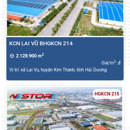
KCN LAI VŨ BHGKCN 214
2
2.128.900 m
2
Giá/m
: đ
Vị trí: xã Lai Vu, huyện Kim Thành, tỉnh Hải Dương
HGKCN 215