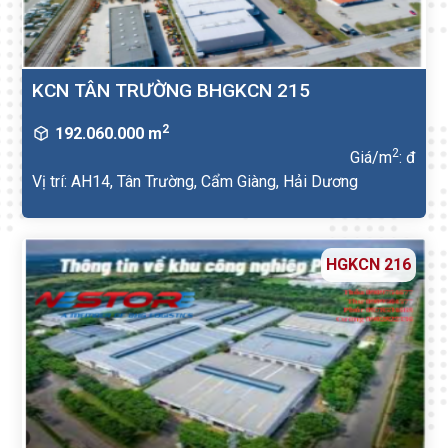
KCN TÂN TRƯỜNG BHGKCN 215
2
192.060.000 m
2
Giá/m
: đ
Vị trí: AH14, Tân Trường, Cẩm Giàng, Hải Dương
HGKCN 216