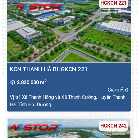
HGKCN 221
KCN THANH HÀ BHGKCN 221
2
2.820.000 m
2
Giá/m
: đ
Vị trí: Xã Thanh Hồng và Xã Thanh Cường, Huyện Thanh
Hà, Tỉnh Hải Dương
HGKCN 242