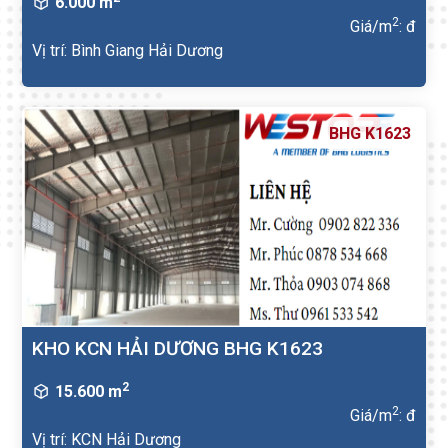
6.000 m
2
Giá/m
: đ
Vị trí: Bình Giang Hải Dương
BHG K1623
KHO KCN HẢI DƯƠNG BHG K1623
2
15.600 m
2
Giá/m
: đ
Vị trí: KCN Hải Dương