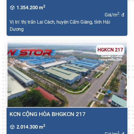
2
1.354.200 m
2
Giá/m
: đ
Vị trí: thị trấn Lai Cách, huyện Cẩm Giàng, tỉnh Hải
Dương
HGKCN 217
KCN CỘNG HÒA BHGKCN 217
2
2.014.300 m
2