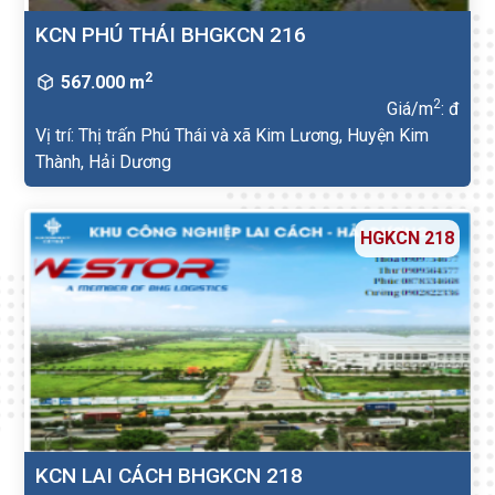
KCN PHÚ THÁI BHGKCN 216
2
567.000 m
2
Giá/m
: đ
Vị trí: Thị trấn Phú Thái và xã Kim Lương, Huyện Kim
Thành, Hải Dương
HGKCN 218
KCN LAI CÁCH BHGKCN 218