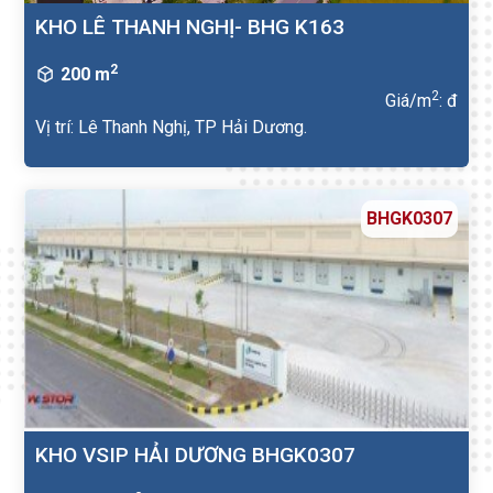
KHO LÊ THANH NGHỊ- BHG K163
2
200 m
2
Giá/m
: đ
Vị trí: Lê Thanh Nghị, TP Hải Dương.
BHGK0307
KHO VSIP HẢI DƯƠNG BHGK0307