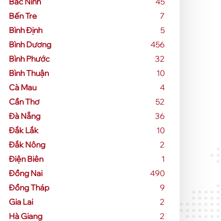
Bắc Ninh
45
Bến Tre
7
Bình Định
5
Bình Dương
456
Bình Phước
32
Bình Thuận
10
Cà Mau
4
Cần Thơ
52
Đà Nẵng
36
Đắk Lắk
10
Đắk Nông
2
Điện Biên
1
Đồng Nai
490
Đồng Tháp
9
Gia Lai
2
Hà Giang
2