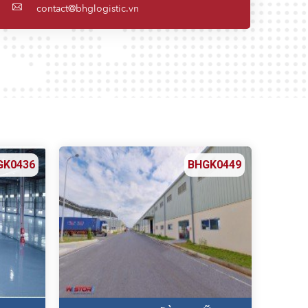
contact@bhglogistic.vn
GK0436
BHGK0449