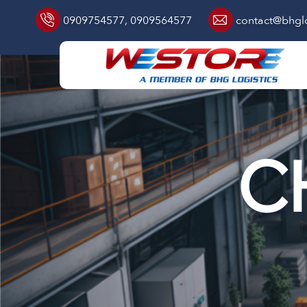
0909754577
,
0909564577
contact@bhglo
C