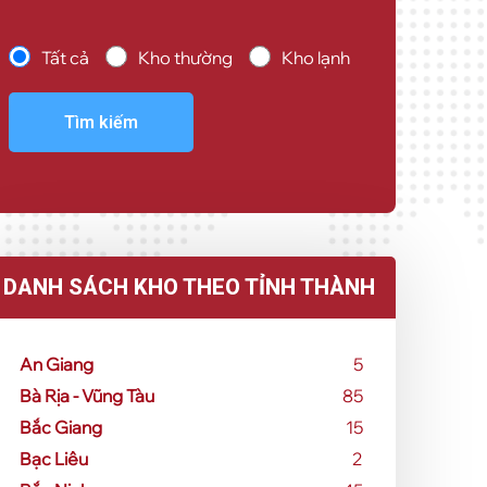
Tất cả
Kho thường
Kho lạnh
Tìm kiếm
DANH SÁCH KHO THEO TỈNH THÀNH
An Giang
5
Bà Rịa - Vũng Tàu
85
Bắc Giang
15
Bạc Liêu
2