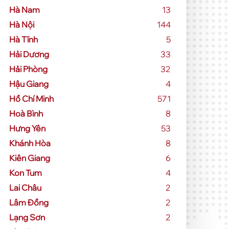
Hà Nam
13
Hà Nội
144
Hà Tĩnh
5
Hải Dương
33
Hải Phòng
32
Hậu Giang
4
Hồ Chí Minh
571
Hoà Bình
8
Hưng Yên
53
Khánh Hòa
8
Kiên Giang
6
Kon Tum
4
Lai Châu
2
Lâm Đồng
2
Lạng Sơn
2