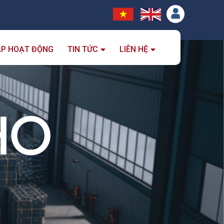
ẮP HOẠT ĐỘNG
TIN TỨC
LIÊN HỆ
HO