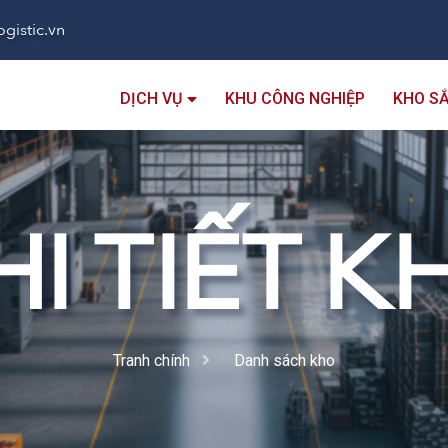
gistic.vn
DỊCH VỤ
KHU CÔNG NGHIỆP
KHO S
HI TIẾT K
Tranh chính
Danh sách kho