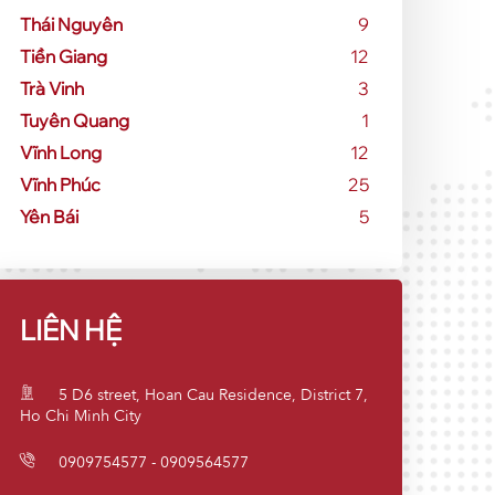
Thái Nguyên
9
Tiền Giang
12
Trà Vinh
3
Tuyên Quang
1
Vĩnh Long
12
Vĩnh Phúc
25
Yên Bái
5
LIÊN HỆ
5 D6 street, Hoan Cau Residence, District 7,
Ho Chi Minh City
0909754577 - 0909564577