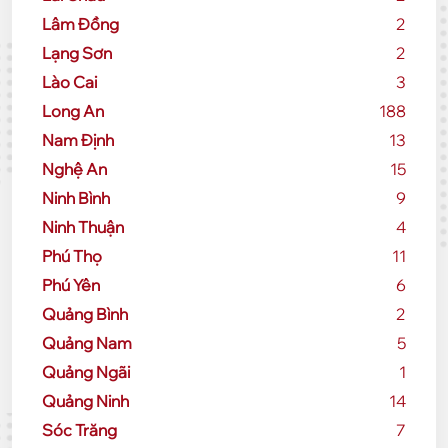
Lâm Đồng
2
Lạng Sơn
2
Lào Cai
3
Long An
188
Nam Định
13
Nghệ An
15
Ninh Bình
9
Ninh Thuận
4
Phú Thọ
11
Phú Yên
6
Quảng Bình
2
Quảng Nam
5
Quảng Ngãi
1
Quảng Ninh
14
Sóc Trăng
7