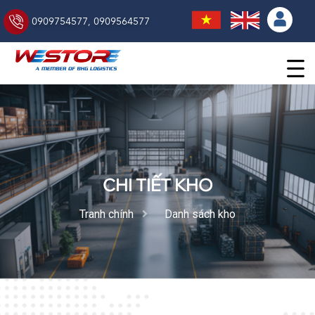
0909754577
,
0909564577
CHI TIẾT KHO
Tranh chính
Danh sách kho