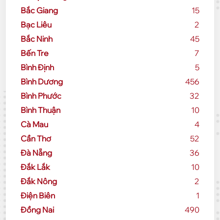
Bắc Giang
15
Bạc Liêu
2
Bắc Ninh
45
Bến Tre
7
Bình Định
5
Bình Dương
456
Bình Phước
32
Bình Thuận
10
Cà Mau
4
Cần Thơ
52
Đà Nẵng
36
Đắk Lắk
10
Đắk Nông
2
Điện Biên
1
Đồng Nai
490