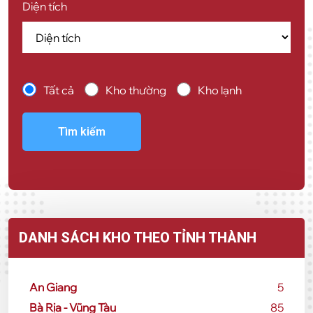
Diện tích
Tất cả
Kho thường
Kho lạnh
Tìm kiếm
DANH SÁCH KHO THEO TỈNH THÀNH
An Giang
5
Bà Rịa - Vũng Tàu
85