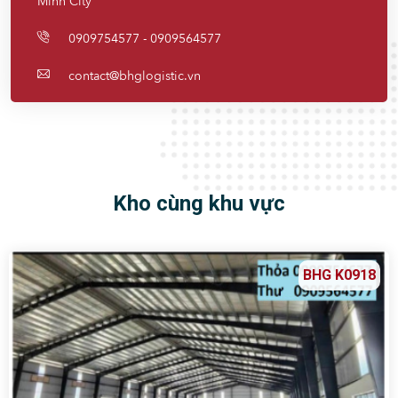
Minh City
0909754577 - 0909564577
contact@bhglogistic.vn
Kho cùng khu vực
BHG K0918