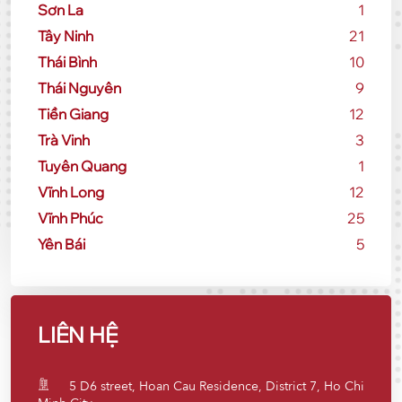
Sơn La
1
Tây Ninh
21
Thái Bình
10
Thái Nguyên
9
Tiền Giang
12
Trà Vinh
3
Tuyên Quang
1
Vĩnh Long
12
Vĩnh Phúc
25
Yên Bái
5
LIÊN HỆ
5 D6 street, Hoan Cau Residence, District 7, Ho Chi