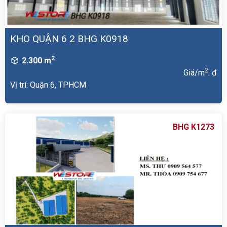
KHO QUẬN 6 2 BHG K0918
2
2.300 m
2
Giá/m
: đ
Vị trí: Quận 6, TPHCM
BHG K1273