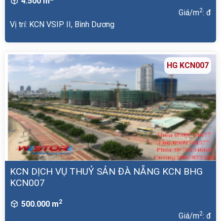
4.500 m
2
Giá/m
: đ
Vị trí: KCN VSIP II, Bình Dương
HG KCN007
KCN DỊCH VỤ THUỶ SẢN ĐÀ NẴNG KCN BHG
KCN007
2
500.000 m
2
Giá/m
: đ