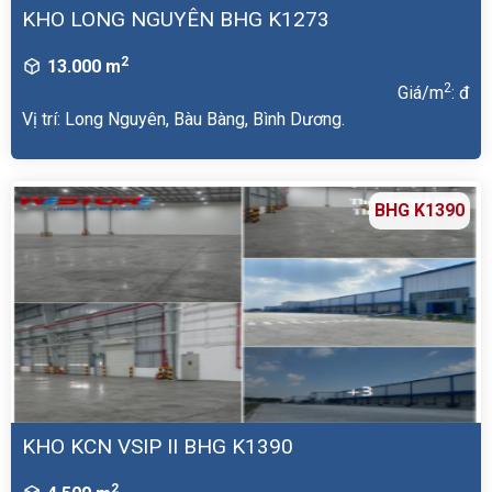
KHO LONG NGUYÊN BHG K1273
2
13.000 m
2
Giá/m
: đ
Vị trí: Long Nguyên, Bàu Bàng, Bình Dương.
BHG K1390
KHO KCN VSIP II BHG K1390
2