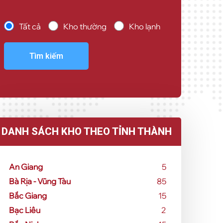
Tất cả
Kho thường
Kho lạnh
Tìm kiếm
DANH SÁCH KHO THEO TỈNH THÀNH
An Giang
5
Bà Rịa - Vũng Tàu
85
Bắc Giang
15
Bạc Liêu
2