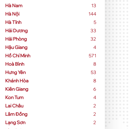
Hà Nam
13
Hà Nội
144
Hà Tĩnh
5
Hải Dương
33
Hải Phòng
32
Hậu Giang
4
Hồ Chí Minh
571
Hoà Bình
8
Hưng Yên
53
Khánh Hòa
8
Kiên Giang
6
Kon Tum
4
Lai Châu
2
Lâm Đồng
2
Lạng Sơn
2