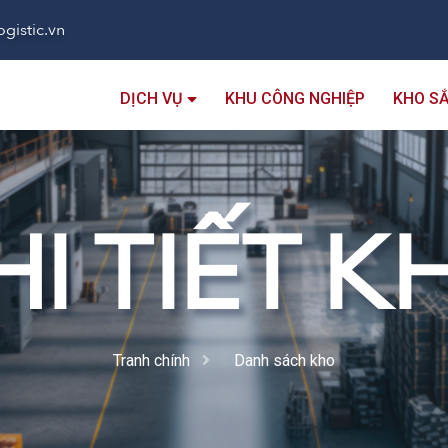
gistic.vn
DỊCH VỤ
KHU CÔNG NGHIỆP
KHO S
HI TIẾT K
Tranh chính
Danh sách kho