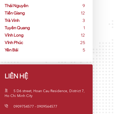
Thái Nguyên
9
Tiền Giang
12
Trà Vinh
3
Tuyên Quang
1
Vĩnh Long
12
Vĩnh Phúc
25
Yên Bái
5
LIÊN HỆ
5 D6 street, Hoan Cau Residence, District 7,
Ho Chi Minh City
0909754577 - 0909564577