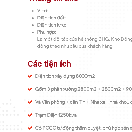
Vị trí:
Diện tích đất:
Diện tích kho:
Phù hợp:
Là một đối tác của hệ thống BHG, Kho Đồng N
động theo nhu cầu của khách hàng.
Các tiện ích
Diện tích xây dựng 8000m2
Gồm 3 phân xưởng 2800m2 + 2800m2 + 9
Và Văn phòng + căn Tin +,Nhà xe +nhà kho.. cò
Trạm Điện 1250kva
Có PCCC tự động thẩm duyệt. phù hợp sản x