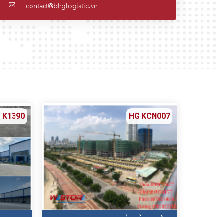
contact@bhglogistic.vn
 K1390
HG KCN007