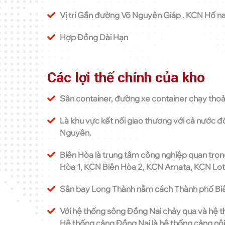
Vị trí Gần đường Võ Nguyên Giáp . KCN Hố na
Hợp Đồng Dài Hạn
Các lợi thế chính của kho
Sân container, đường xe container chạy thoả
Là khu vực kết nối giao thương với cả nước đ
Nguyên.
Biên Hòa là trung tâm công nghiệp quan trọn
Hòa 1, KCN Biên Hòa 2, KCN Amata, KCN Lo
Sân bay Long Thành nằm cách Thành phố Bi
Với hệ thống sông Đồng Nai chảy qua và hệ t
Hệ thống cảng Đồng Nai là hệ thống cảng nội 