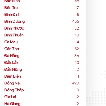
Bắc Ninh
45
Bến Tre
7
Bình Định
5
Bình Dương
456
Bình Phước
32
Bình Thuận
10
Cà Mau
4
Cần Thơ
52
Đà Nẵng
36
Đắk Lắk
10
Đắk Nông
2
Điện Biên
1
Đồng Nai
490
Đồng Tháp
9
Gia Lai
2
Hà Giang
2