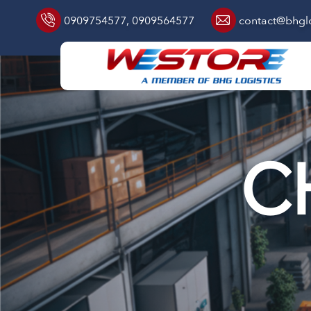
0909754577
,
0909564577
contact@bhglo
C