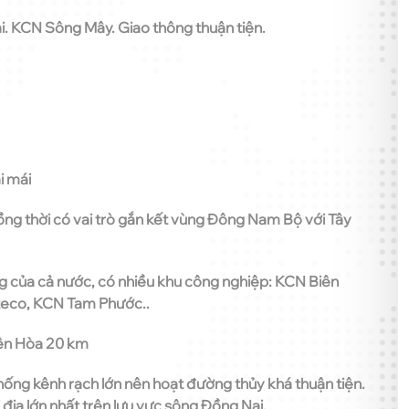
i. KCN Sông Mây. Giao thông thuận tiện.
i mái
ồng thời có vai trò gắn kết vùng Đông Nam Bộ với Tây
g của cả nước, có nhiều khu công nghiệp: KCN Biên
teco, KCN Tam Phước..
ên Hòa 20 km
hống kênh rạch lớn nên hoạt đường thủy khá thuận tiện.
địa lớn nhất trên lưu vực sông Đồng Nai.