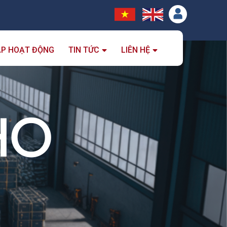
ẮP HOẠT ĐỘNG
TIN TỨC
LIÊN HỆ
HO