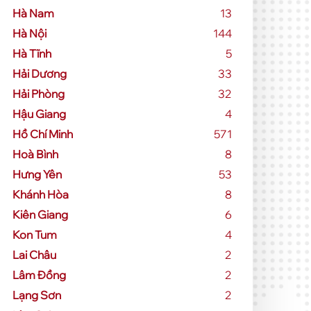
Hà Nam
13
Hà Nội
144
Hà Tĩnh
5
Hải Dương
33
Hải Phòng
32
Hậu Giang
4
Hồ Chí Minh
571
Hoà Bình
8
Hưng Yên
53
Khánh Hòa
8
Kiên Giang
6
Kon Tum
4
Lai Châu
2
Lâm Đồng
2
Lạng Sơn
2