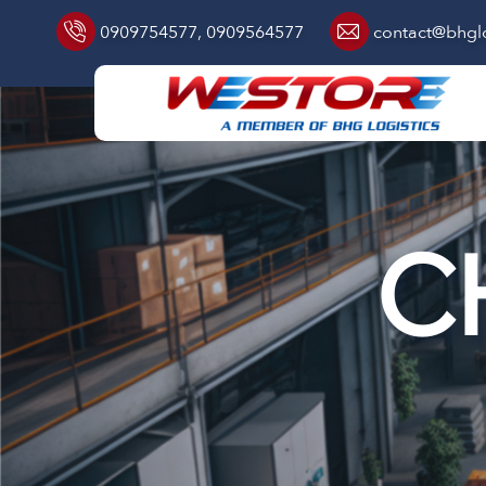
0909754577
,
0909564577
contact@bhglo
C