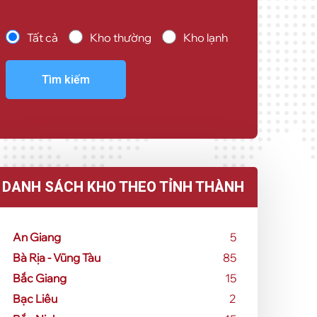
Tất cả
Kho thường
Kho lạnh
Tìm kiếm
DANH SÁCH KHO THEO TỈNH THÀNH
An Giang
5
Bà Rịa - Vũng Tàu
85
Bắc Giang
15
Bạc Liêu
2