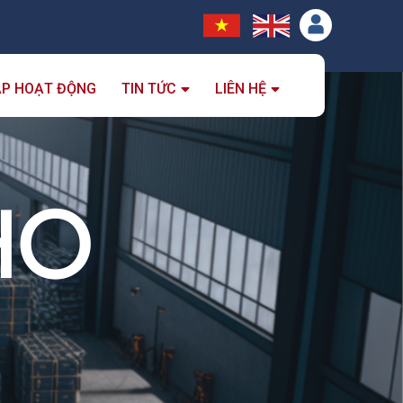
ẮP HOẠT ĐỘNG
TIN TỨC
LIÊN HỆ
HO