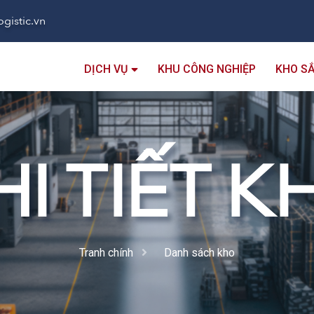
gistic.vn
DỊCH VỤ
KHU CÔNG NGHIỆP
KHO S
HI TIẾT K
Tranh chính
Danh sách kho