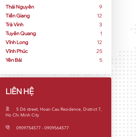
Thái Nguyên
9
Tiền Giang
12
Trà Vinh
3
Tuyên Quang
1
Vĩnh Long
12
Vĩnh Phúc
25
Yên Bái
5
LIÊN HỆ
5 D6 street, Hoan Cau Residence, District 7,
Ho Chi Minh City
0909754577 - 0909564577