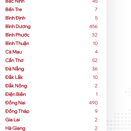
Bắc Ninh
45
Bến Tre
7
Bình Định
5
Bình Dương
456
Bình Phước
32
Bình Thuận
10
Cà Mau
4
Cần Thơ
52
Đà Nẵng
36
Đắk Lắk
10
Đắk Nông
2
Điện Biên
1
Đồng Nai
490
Đồng Tháp
9
Gia Lai
2
Hà Giang
2