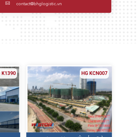
contact@bhglogistic.vn
 K1390
HG KCN007