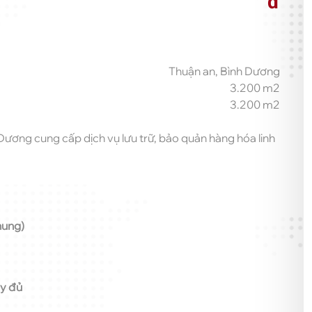
đ
Thuận an, Bình Dương
3.200 m2
3.200 m2
ương cung cấp dịch vụ lưu trữ, bảo quản hàng hóa linh
hung)
ầy đủ