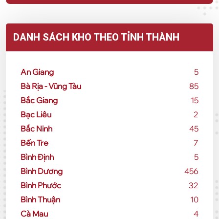
DANH SÁCH KHO THEO TỈNH THÀNH
An Giang
5
Bà Rịa - Vũng Tàu
85
Bắc Giang
15
Bạc Liêu
2
Bắc Ninh
45
Bến Tre
7
Bình Định
5
Bình Dương
456
Bình Phước
32
Bình Thuận
10
Cà Mau
4