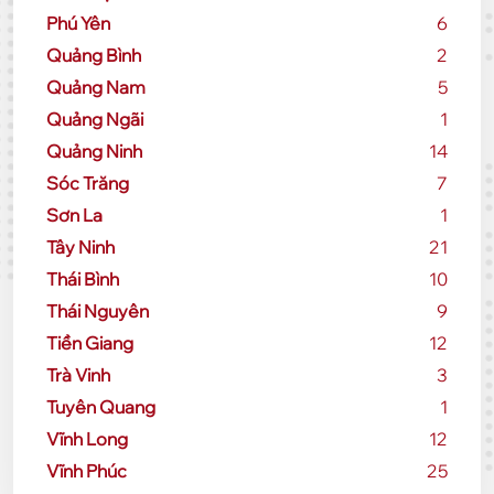
Phú Yên
6
Quảng Bình
2
Quảng Nam
5
Quảng Ngãi
1
Quảng Ninh
14
Sóc Trăng
7
Sơn La
1
Tây Ninh
21
Thái Bình
10
Thái Nguyên
9
Tiền Giang
12
Trà Vinh
3
Tuyên Quang
1
Vĩnh Long
12
Vĩnh Phúc
25