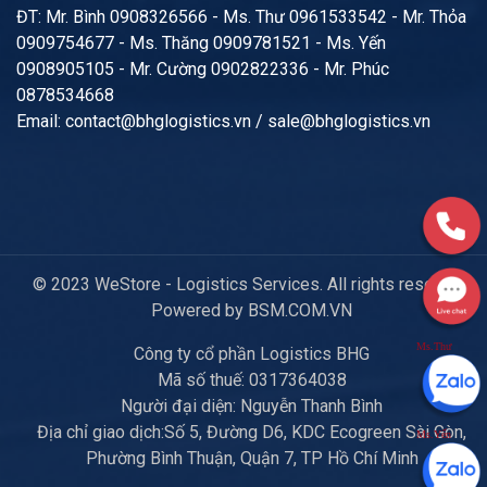
ĐT: Mr. Bình 0908326566 - Ms. Thư 0961533542 - Mr. Thỏa
0909754677 - Ms. Thăng 0909781521 - Ms. Yến
0908905105 - Mr. Cường 0902822336 - Mr. Phúc
0878534668
Email: contact@bhglogistics.vn / sale@bhglogistics.vn
© 2023 WeStore - Logistics Services. All rights reserved.
Powered by BSM.COM.VN
Ms.Thư
Công ty cổ phần Logistics BHG
Mã số thuế: 0317364038
Người đại diện: Nguyễn Thanh Bình
Địa chỉ giao dịch:Số 5, Đường D6, KDC Ecogreen Sài Gòn,
Ms.Yến
Phường Bình Thuận, Quận 7, TP Hồ Chí Minh