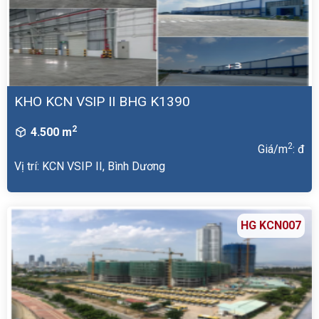
KHO KCN VSIP II BHG K1390
2
4.500 m
2
Giá/m
: đ
Vị trí: KCN VSIP II, Bình Dương
HG KCN007