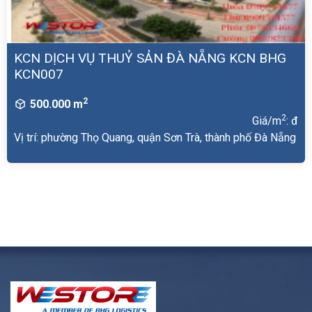
KCN DỊCH VỤ THUỶ SẢN ĐÀ NẴNG KCN BHG
KCN007
2
500.000 m
2
Giá/m
: đ
Vị trí: phường Thọ Quang, quận Sơn Trà, thành phố Đà Nẵng