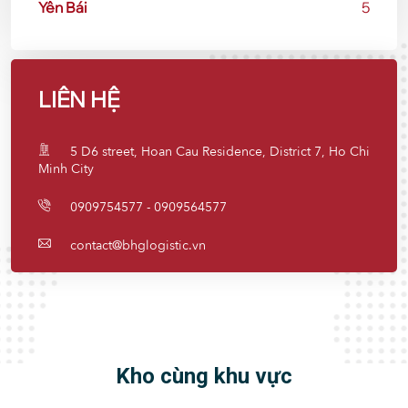
Yên Bái
5
LIÊN HỆ
5 D6 street, Hoan Cau Residence, District 7, Ho Chi
Minh City
0909754577 - 0909564577
contact@bhglogistic.vn
Kho cùng khu vực