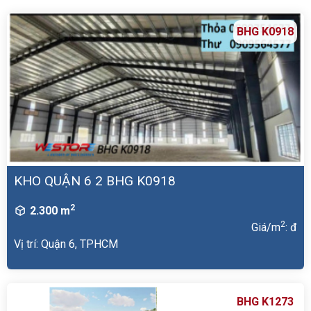
BHG K0918
KHO QUẬN 6 2 BHG K0918
2
2.300 m
2
Giá/m
: đ
Vị trí: Quận 6, TPHCM
BHG K1273