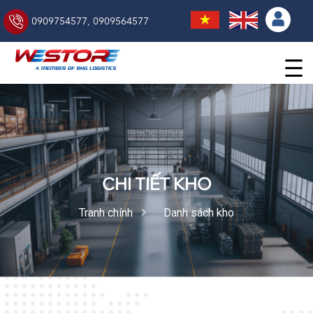
0909754577
,
0909564577
CHI TIẾT KHO
Tranh chính
Danh sách kho