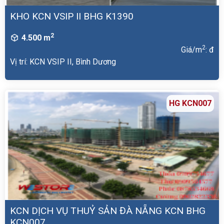
KHO KCN VSIP II BHG K1390
2
4.500 m
2
Giá/m
: đ
Vị trí: KCN VSIP II, Bình Dương
HG KCN007
KCN DỊCH VỤ THUỶ SẢN ĐÀ NẴNG KCN BHG
KCN007