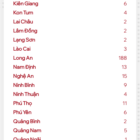
Kiên Giang
6
Kon Tum
4
Lai Châu
2
Lâm Đồng
2
Lạng Sơn
2
Lào Cai
3
Long An
188
Nam Định
13
Nghệ An
15
Ninh Bình
9
Ninh Thuận
4
Phú Thọ
11
Phú Yên
6
Quảng Bình
2
Quảng Nam
5
Quảng Ngãi
1