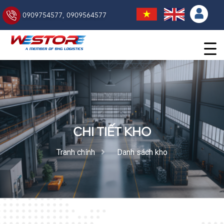
0909754577
,
0909564577
CHI TIẾT KHO
Tranh chính
Danh sách kho