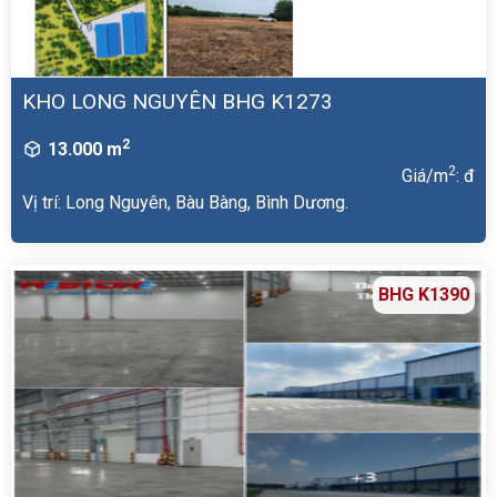
KHO LONG NGUYÊN BHG K1273
2
13.000 m
2
Giá/m
: đ
Vị trí: Long Nguyên, Bàu Bàng, Bình Dương.
BHG K1390