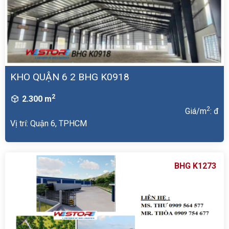
KHO QUẬN 6 2 BHG K0918
2
2.300 m
2
Giá/m
: đ
Vị trí: Quận 6, TPHCM
BHG K1273