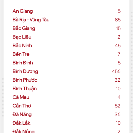
An Giang
5
Bà Rịa - Vũng Tàu
85
Bắc Giang
15
Bạc Liêu
2
Bắc Ninh
45
Bến Tre
7
Bình Định
5
Bình Dương
456
Bình Phước
32
Bình Thuận
10
Cà Mau
4
Cần Thơ
52
Đà Nẵng
36
Đắk Lắk
10
Đắk Nông
2