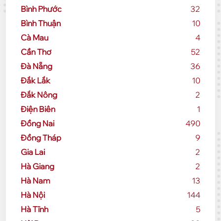
Bình Phước
32
Bình Thuận
10
Cà Mau
4
Cần Thơ
52
Đà Nẵng
36
Đắk Lắk
10
Đắk Nông
2
Điện Biên
1
Đồng Nai
490
Đồng Tháp
9
Gia Lai
2
Hà Giang
2
Hà Nam
13
Hà Nội
144
Hà Tĩnh
5