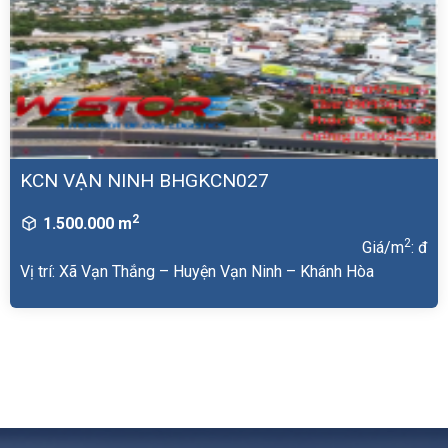
KCN VẠN NINH BHGKCN027
2
1.500.000 m
2
Giá/m
: đ
Vị trí: Xã Vạn Thắng – Huyện Vạn Ninh – Khánh Hòa