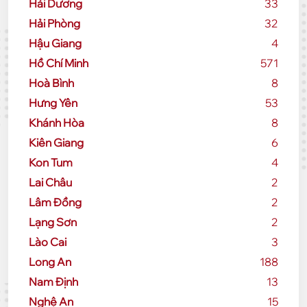
Hải Dương
33
Hải Phòng
32
Hậu Giang
4
Hồ Chí Minh
571
Hoà Bình
8
Hưng Yên
53
Khánh Hòa
8
Kiên Giang
6
Kon Tum
4
Lai Châu
2
Lâm Đồng
2
Lạng Sơn
2
Lào Cai
3
Long An
188
Nam Định
13
Nghệ An
15