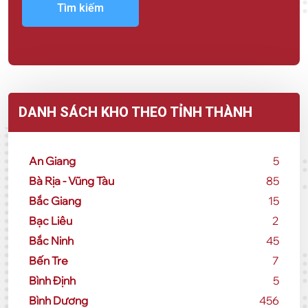
Tìm kiếm
DANH SÁCH KHO THEO TỈNH THÀNH
An Giang
5
Bà Rịa - Vũng Tàu
85
Bắc Giang
15
Bạc Liêu
2
Bắc Ninh
45
Bến Tre
7
Bình Định
5
Bình Dương
456