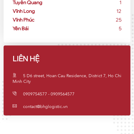
Tuyên Quang
1
Vĩnh Long
12
Vĩnh Phúc
25
Yên Bái
5
LIÊN HỆ
5 D6 street, Hoan Cau Residence, District 7, Ho Chi
Minh City
0909754577 - 0909564577
contact@bhglogistic.vn