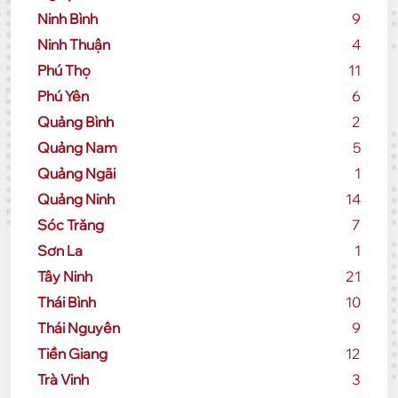
Ninh Bình
9
Ninh Thuận
4
Phú Thọ
11
Phú Yên
6
Quảng Bình
2
Quảng Nam
5
Quảng Ngãi
1
Quảng Ninh
14
Sóc Trăng
7
Sơn La
1
Tây Ninh
21
Thái Bình
10
Thái Nguyên
9
Tiền Giang
12
Trà Vinh
3