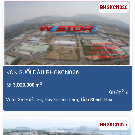
BHGKCN026
KCN SUỐI DẦU BHGKCN026
2
3.000.000 m
2
Giá/m
: đ
Vị trí: Xã Suối Tân, Huyện Cam Lâm, Tỉnh Khánh Hòa
BHGKCN027