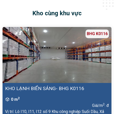
Kho cùng khu vực
BHG K0116
KHO LẠNH BIỂN SÁNG- BHG K0116
2
0 m
2
Giá/m
: đ
Vị trí: Lô I10, I11, I12 số 9 Khu công nghiệp Suối Dầu, Xã