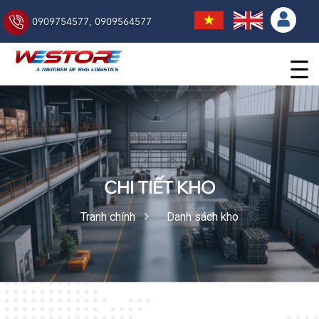
0909754577
,
0909564577
CHI TIẾT KHO
Tranh chính
Danh sách kho