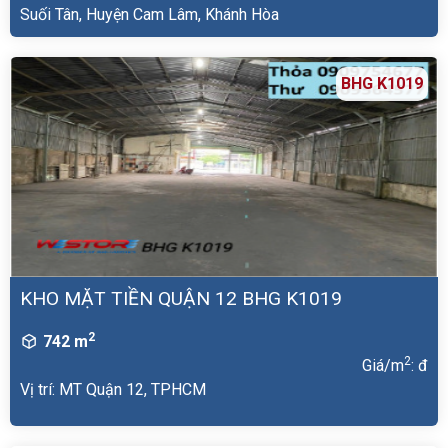
Suối Tân, Huyện Cam Lâm, Khánh Hòa
BHG K1019
KHO MẶT TIỀN QUẬN 12 BHG K1019
2
742 m
2
Giá/m
: đ
Vị trí: MT Quận 12, TPHCM