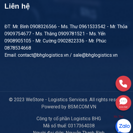
Liên hệ
ĐT: Mr. Bình 0908326566 - Ms. Thư 0961533542 - Mr. Thỏa
0909754677 - Ms. Thăng 0909781521 - Ms. Yến
0908905105 - Mr. Cường 0902822336 - Mr. Phúc
0878534668
Email: contact@bhglogistics.vn / sale@bhglogistics.vn
© 2023 WeStore - Logistics Services. All rights reserved.
Powered by BSM.COM.VN
Ms.Thư
Công ty cổ phần Logistics BHG
Mã số thuế: 0317364038
Người đại diện: Nguyễn Thanh Bình