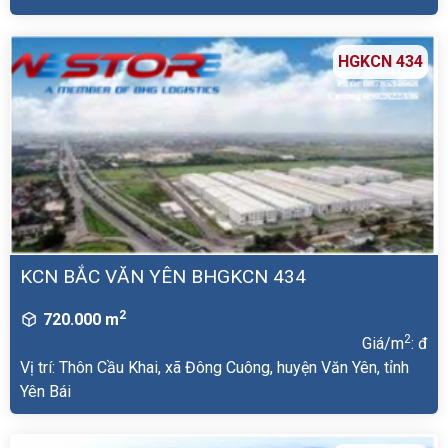
HGKCN 434
KCN BẮC VĂN YÊN BHGKCN 434
2
720.000 m
2
Giá/m
: đ
Vị trí: Thôn Cầu Khai, xã Đông Cuông, huyện Văn Yên, tỉnh
Yên Bái