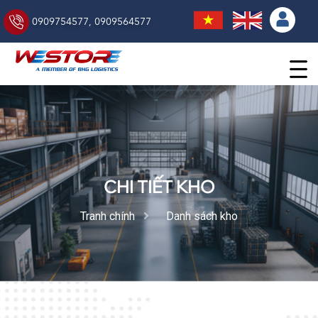
0909754577
,
0909564577
CHI TIẾT KHO
Tranh chính
Danh sách kho