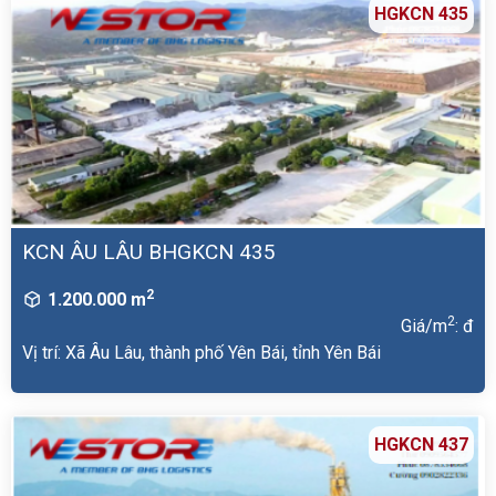
HGKCN 435
KCN ÂU LÂU BHGKCN 435
2
1.200.000 m
2
Giá/m
: đ
Vị trí: Xã Âu Lâu, thành phố Yên Bái, tỉnh Yên Bái
HGKCN 437