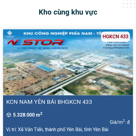
Kho cùng khu vực
HGKCN 433
KCN NAM YÊN BÁI BHGKCN 433
2
5.328.000 m
2
Giá/m
: đ
Vị trí: Xã Văn Tiến, thành phố Yên Bái, tỉnh Yên Bái