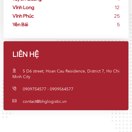
Vĩnh Long
12
Vĩnh Phúc
25
Yên Bái
5
LIÊN HỆ
5 D6 street, Hoan Cau Residence, District 7, Ho Chi
Minh City
0909754577 - 0909564577
contact@bhglogistic.vn