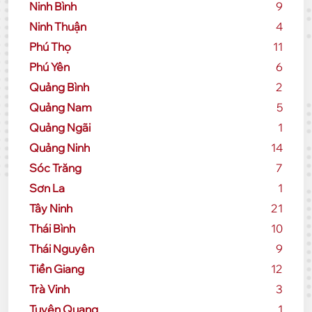
Ninh Bình
9
Ninh Thuận
4
Phú Thọ
11
Phú Yên
6
Quảng Bình
2
Quảng Nam
5
Quảng Ngãi
1
Quảng Ninh
14
Sóc Trăng
7
Sơn La
1
Tây Ninh
21
Thái Bình
10
Thái Nguyên
9
Tiền Giang
12
Trà Vinh
3
Tuyên Quang
1