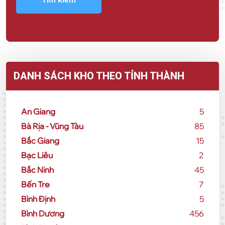
DANH SÁCH KHO THEO TỈNH THÀNH
An Giang
5
Bà Rịa - Vũng Tàu
85
Bắc Giang
15
Bạc Liêu
2
Bắc Ninh
45
Bến Tre
7
Bình Định
5
Bình Dương
456