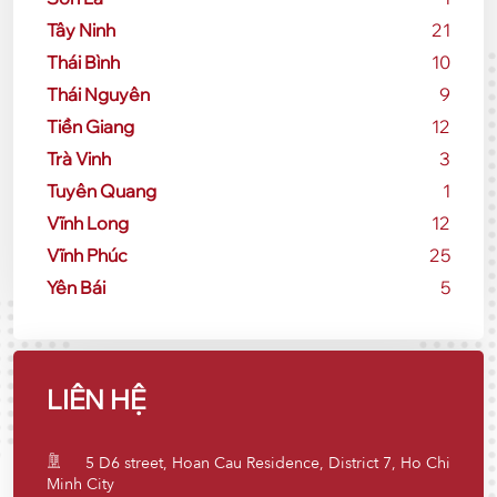
Tây Ninh
21
Thái Bình
10
Thái Nguyên
9
Tiền Giang
12
Trà Vinh
3
Tuyên Quang
1
Vĩnh Long
12
Vĩnh Phúc
25
Yên Bái
5
LIÊN HỆ
5 D6 street, Hoan Cau Residence, District 7, Ho Chi
Minh City