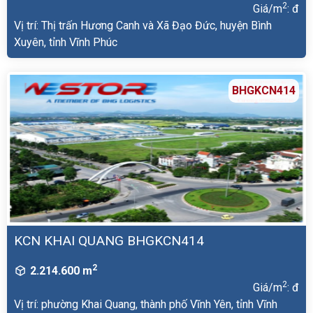
2
Giá/m
: đ
Vị trí: Thị trấn Hương Canh và Xã Đạo Đức, huyện Bình
Xuyên, tỉnh Vĩnh Phúc
BHGKCN414
KCN KHAI QUANG BHGKCN414
2
2.214.600 m
2
Giá/m
: đ
Vị trí: phường Khai Quang, thành phố Vĩnh Yên, tỉnh Vĩnh