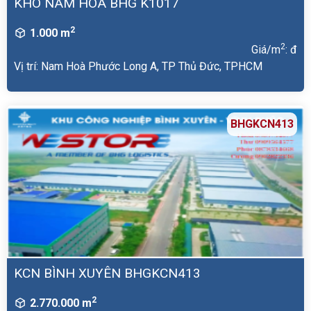
KHO NAM HÒA BHG K1017
2
1.000 m
2
Giá/m
: đ
Vị trí: Nam Hoà Phước Long A, TP Thủ Đức, TPHCM
BHGKCN413
KCN BÌNH XUYÊN BHGKCN413
2
2.770.000 m