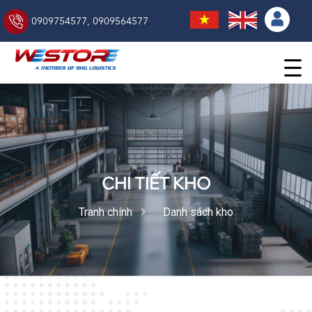
0909754577
,
0909564577
CHI TIẾT KHO
Tranh chính
Danh sách kho