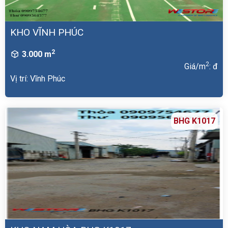
KHO VĨNH PHÚC
2
3.000 m
2
Giá/m
: đ
Vị trí: Vĩnh Phúc
BHG K1017