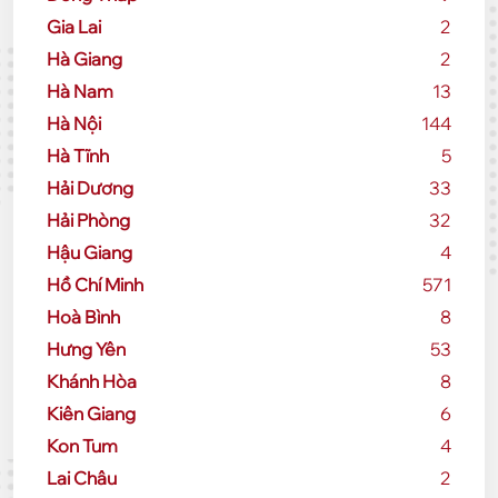
Gia Lai
2
Hà Giang
2
Hà Nam
13
Hà Nội
144
Hà Tĩnh
5
Hải Dương
33
Hải Phòng
32
Hậu Giang
4
Hồ Chí Minh
571
Hoà Bình
8
Hưng Yên
53
Khánh Hòa
8
Kiên Giang
6
Kon Tum
4
Lai Châu
2