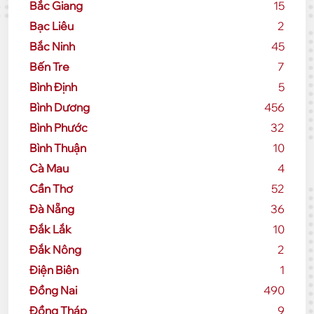
Bắc Giang
15
Bạc Liêu
2
Bắc Ninh
45
Bến Tre
7
Bình Định
5
Bình Dương
456
Bình Phước
32
Bình Thuận
10
Cà Mau
4
Cần Thơ
52
Đà Nẵng
36
Đắk Lắk
10
Đắk Nông
2
Điện Biên
1
Đồng Nai
490
Đồng Tháp
9