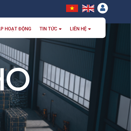
ẮP HOẠT ĐỘNG
TIN TỨC
LIÊN HỆ
HO