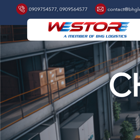
0909754577
,
0909564577
contact@bhglo
C