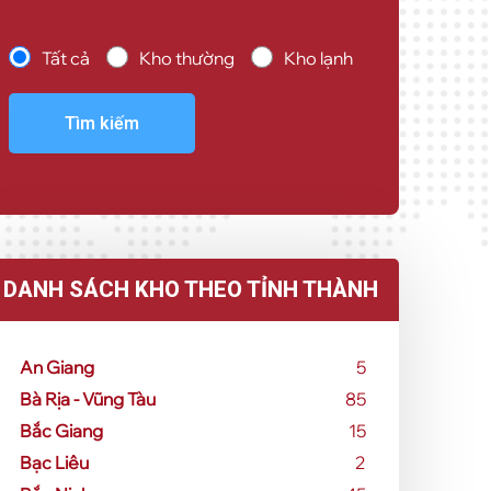
Tất cả
Kho thường
Kho lạnh
Tìm kiếm
DANH SÁCH KHO THEO TỈNH THÀNH
An Giang
5
Bà Rịa - Vũng Tàu
85
Bắc Giang
15
Bạc Liêu
2