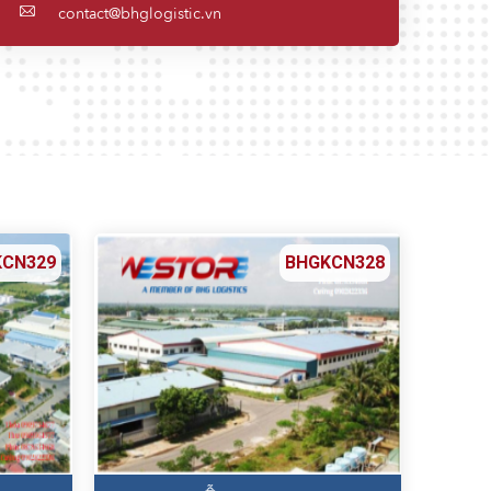
contact@bhglogistic.vn
KCN329
BHGKCN328