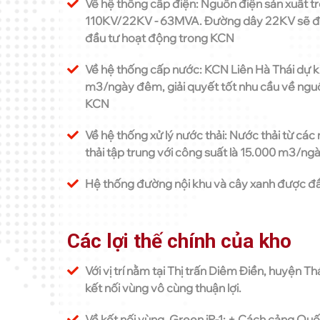
Về hệ thống cấp điện: Nguồn điện sản xuất 
110KV/22KV - 63MVA. Đường dây 22KV sẽ được
đầu tư hoạt động trong KCN
Về hệ thống cấp nước: KCN Liên Hà Thái dự k
m3/ngày đêm, giải quyết tốt nhu cầu về ngu
KCN
Về hệ thống xử lý nước thải: Nước thải từ cá
thải tập trung với công suất là 15.000 m3/n
Hệ thống đường nội khu và cây xanh được đầ
Các lợi thế chính của kho
Với vị trí nằm tại Thị trấn Diêm Điền, huyện Th
kết nối vùng vô cùng thuận lợi.
Về kết nối vùng, Green iP-1: + Cách cảng Qu