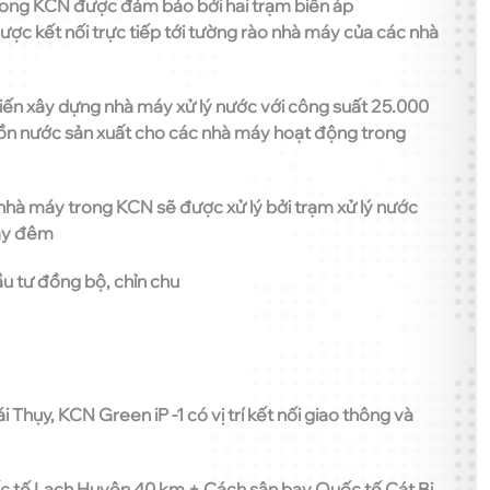
trong KCN được đảm bảo bởi hai trạm biến áp
 kết nối trực tiếp tới tường rào nhà máy của các nhà
iến xây dựng nhà máy xử lý nước với công suất 25.000
ồn nước sản xuất cho các nhà máy hoạt động trong
c nhà máy trong KCN sẽ được xử lý bởi trạm xử lý nước
gày đêm
u tư đồng bộ, chỉn chu
ái Thụy, KCN Green iP -1 có vị trí kết nối giao thông và
ốc tế Lạch Huyện 40 km + Cách sân bay Quốc tế Cát Bi