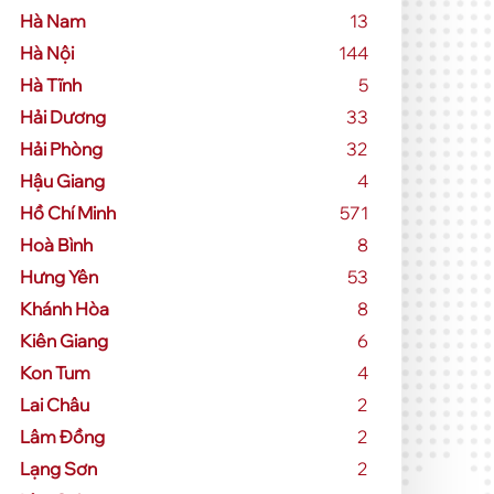
Hà Nam
13
Hà Nội
144
Hà Tĩnh
5
Hải Dương
33
Hải Phòng
32
Hậu Giang
4
Hồ Chí Minh
571
Hoà Bình
8
Hưng Yên
53
Khánh Hòa
8
Kiên Giang
6
Kon Tum
4
Lai Châu
2
Lâm Đồng
2
Lạng Sơn
2