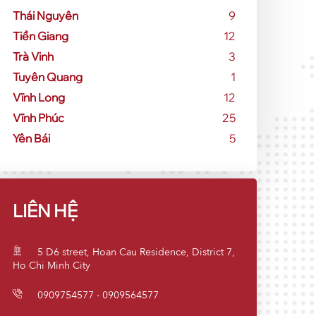
Thái Nguyên
9
Tiền Giang
12
Trà Vinh
3
Tuyên Quang
1
Vĩnh Long
12
Vĩnh Phúc
25
Yên Bái
5
LIÊN HỆ
5 D6 street, Hoan Cau Residence, District 7,
Ho Chi Minh City
0909754577 - 0909564577