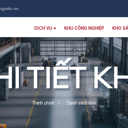
gistic.vn
DỊCH VỤ
KHU CÔNG NGHIỆP
KHO S
HI TIẾT K
Tranh chính
Danh sách kho