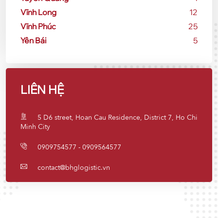
Vĩnh Long
12
Vĩnh Phúc
25
Yên Bái
5
LIÊN HỆ
5 D6 street, Hoan Cau Residence, District 7, Ho Chi
Minh City
0909754577 - 0909564577
contact@bhglogistic.vn