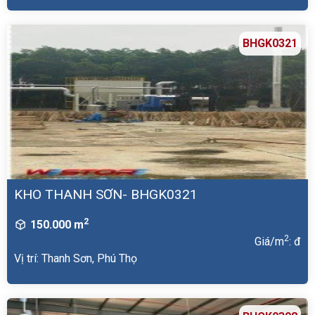
BHGK0321
KHO THANH SƠN- BHGK0321
2
150.000 m
2
Giá/m
: đ
Vị trí: Thanh Sơn, Phú Thọ