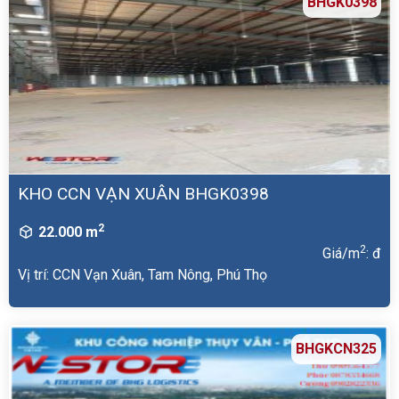
BHGK0398
KHO CCN VẠN XUÂN BHGK0398
2
22.000 m
2
Giá/m
: đ
Vị trí: CCN Vạn Xuân, Tam Nông, Phú Thọ
BHGKCN325