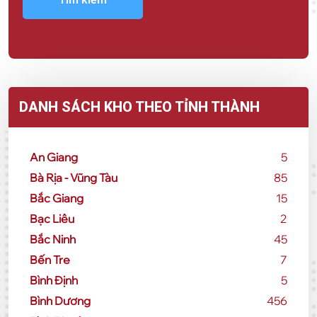
DANH SÁCH KHO THEO TỈNH THÀNH
An Giang
5
Bà Rịa - Vũng Tàu
85
Bắc Giang
15
Bạc Liêu
2
Bắc Ninh
45
Bến Tre
7
Bình Định
5
Bình Dương
456