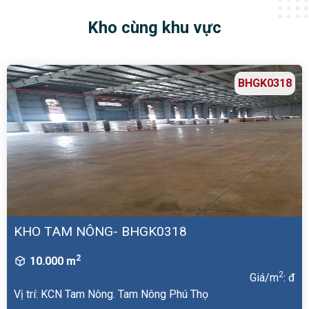
Kho cùng khu vực
BHGK0318
KHO TAM NÔNG- BHGK0318
2
10.000 m
2
Giá/m
: đ
Vị trí: KCN Tam Nông. Tam Nông Phú Thọ