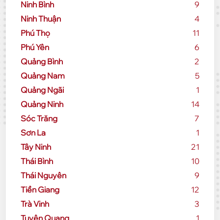
Ninh Bình
9
Ninh Thuận
4
Phú Thọ
11
Phú Yên
6
Quảng Bình
2
Quảng Nam
5
Quảng Ngãi
1
Quảng Ninh
14
Sóc Trăng
7
Sơn La
1
Tây Ninh
21
Thái Bình
10
Thái Nguyên
9
Tiền Giang
12
Trà Vinh
3
Tuyên Quang
1