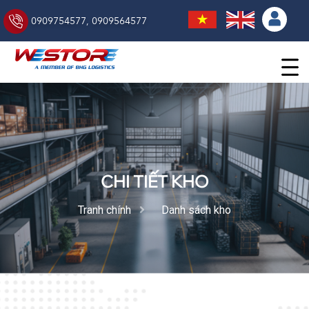
0909754577
,
0909564577
CHI TIẾT KHO
Tranh chính
Danh sách kho