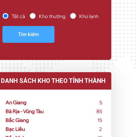
Tất cả
Kho thường
Kho lạnh
Tìm kiếm
DANH SÁCH KHO THEO TỈNH THÀNH
An Giang
5
Bà Rịa - Vũng Tàu
85
Bắc Giang
15
Bạc Liêu
2