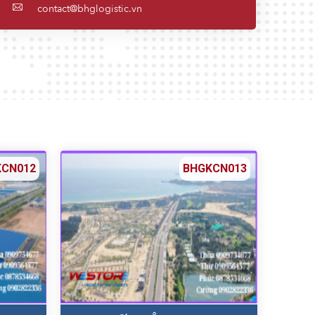
contact@bhglogistic.vn
KCN012
BHGKCN013