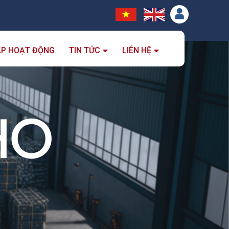
ẮP HOẠT ĐỘNG
TIN TỨC
LIÊN HỆ
HO