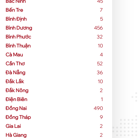
Bắc Ninh
45
Bến Tre
7
Bình Định
5
Bình Dương
456
Bình Phước
32
Bình Thuận
10
Cà Mau
4
Cần Thơ
52
Đà Nẵng
36
Đắk Lắk
10
Đắk Nông
2
Điện Biên
1
Đồng Nai
490
Đồng Tháp
9
Gia Lai
2
Hà Giang
2