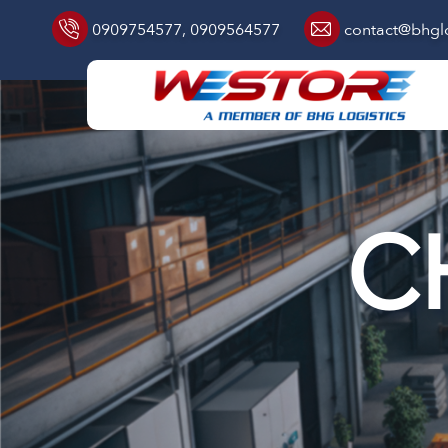
0909754577
,
0909564577
contact@bhglo
C