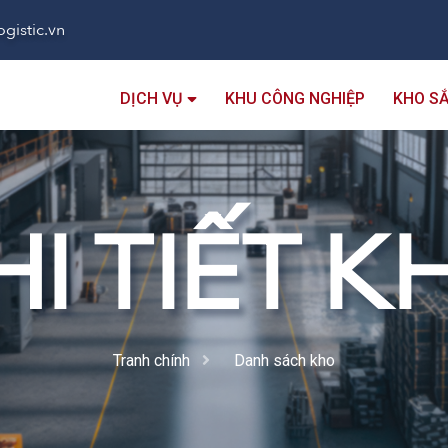
gistic.vn
DỊCH VỤ
KHU CÔNG NGHIỆP
KHO S
HI TIẾT K
Tranh chính
Danh sách kho