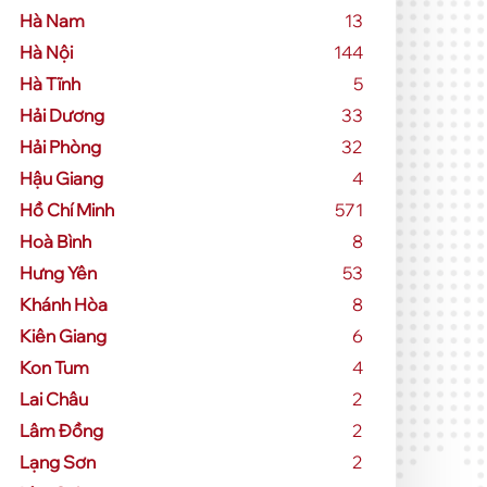
Hà Nam
13
Hà Nội
144
Hà Tĩnh
5
Hải Dương
33
Hải Phòng
32
Hậu Giang
4
Hồ Chí Minh
571
Hoà Bình
8
Hưng Yên
53
Khánh Hòa
8
Kiên Giang
6
Kon Tum
4
Lai Châu
2
Lâm Đồng
2
Lạng Sơn
2