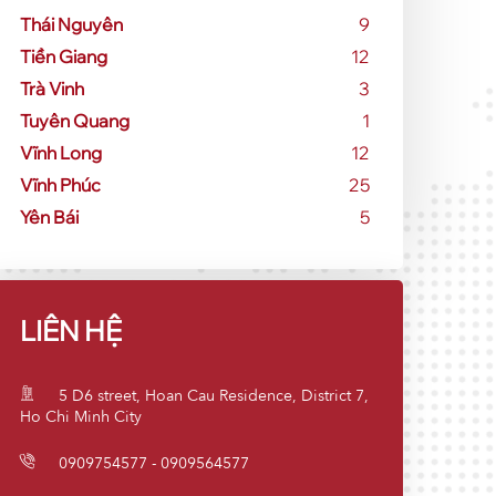
Thái Nguyên
9
Tiền Giang
12
Trà Vinh
3
Tuyên Quang
1
Vĩnh Long
12
Vĩnh Phúc
25
Yên Bái
5
LIÊN HỆ
5 D6 street, Hoan Cau Residence, District 7,
Ho Chi Minh City
0909754577 - 0909564577